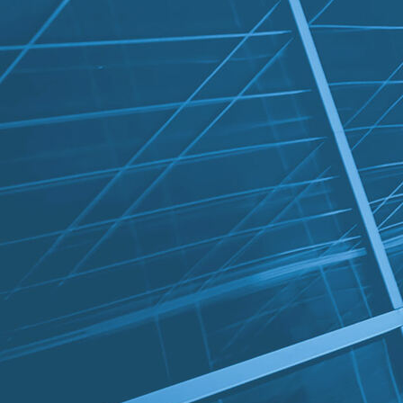
WIN_20230121_14_09_53_Pro