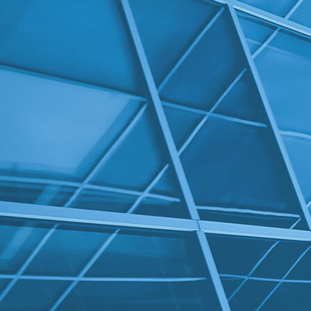
WIN_20230121_14_09_47_Pro