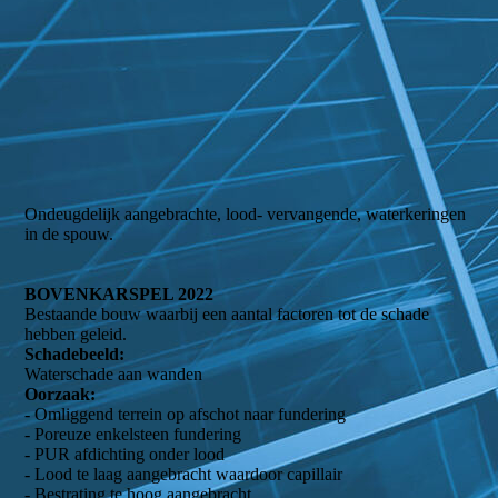
Spouwdetail 3
Ondeugdelijk aangebrachte, lood- vervangende, waterkeringen
in de spouw.
BOVENKARSPEL 2022
Bestaande bouw waarbij een aantal factoren tot de schade
hebben geleid.
Schadebeeld:
Waterschade aan wanden
Oorzaak:
- Omliggend terrein op afschot naar fundering
- Poreuze enkelsteen fundering
- PUR afdichting onder lood
- Lood te laag aangebracht waardoor capillair
- Bestrating te hoog aangebracht