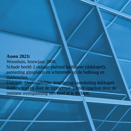
WIN_20230121_14_10_38_Pro
Assen 2023:
Woonhuis, bouwjaar 2008.
Schade beeld: Lekkage plafond badkamer (dakkapel),
aantasting gipsplaten en schimmels op de balklaag en
dakbeschot.
Oorzaak: Ondeugdelijke detaillering (aansluiting dakkapel-
dakbeschot) en door de timmerman foutief opgelost door de
ontstane overspanning met lood af te dichten.