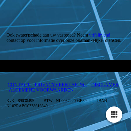
Aansluiting rechterzijde 2 bovenaanzicht
Ook (water)schade aan uw vastgoed? Neem
vrijblijvend
contact op voor informatie over onze onafhankelijke diensten.
CONTACT
PRIVACYVERKLARING
DISCLAMER
ALGEMENE VOORWAARDEN
KvK: 89038495 BTW: NL003722093B89 IBAN:
NL02RABO0338616640