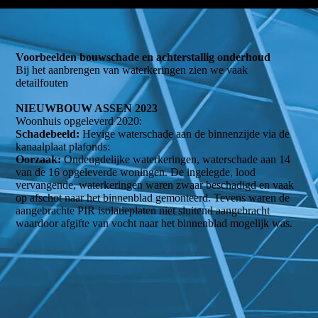
Voorbeelden bouwschade en achterstallig onderhoud
Bij het aanbrengen van waterkeringen zien we vaak
detailfouten
NIEUWBOUW ASSEN 2023
Woonhuis opgeleverd 2020:
Schadebeeld:
Hevige waterschade aan de binnenzijde via de
kanaalplaat plafonds:
Oorzaak:
Ondeugdelijke waterkeringen, waterschade aan 14
van de 16 opgeleverde woningen. De ingelegde, lood
vervangende, waterkeringen waren zwaar beschadigd en vaak
op afschot naar het binnenblad gemonteerd. Tevens waren de
aangebrachte PIR isolatieplaten niet sluitend aangebracht
waardoor afgifte van vocht naar het binnenblad mogelijk was.